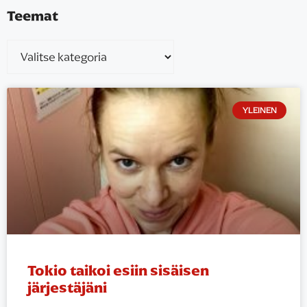
Teemat
YLEINEN
Tokio taikoi esiin sisäisen
järjestäjäni