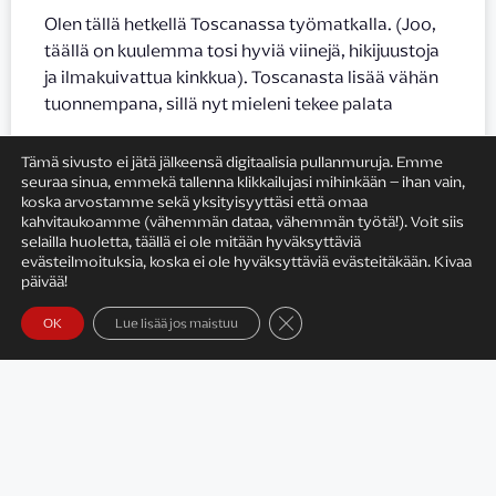
Olen tällä hetkellä Toscanassa työmatkalla. (Joo,
täällä on kuulemma tosi hyviä viinejä, hikijuustoja
ja ilmakuivattua kinkkua). Toscanasta lisää vähän
tuonnempana, sillä nyt mieleni tekee palata
LUE LISÄÄ »
Tämä sivusto ei jätä jälkeensä digitaalisia pullanmuruja. Emme
seuraa sinua, emmekä tallenna klikkailujasi mihinkään – ihan vain,
koska arvostamme sekä yksityisyyttäsi että omaa
18.5.2015
kahvitaukoamme (vähemmän dataa, vähemmän työtä!). Voit siis
selailla huoletta, täällä ei ole mitään hyväksyttäviä
evästeilmoituksia, koska ei ole hyväksyttäviä evästeitäkään. Kivaa
päivää!
Sulje evästebanneri
OK
Lue lisää jos maistuu
Satu Rämö