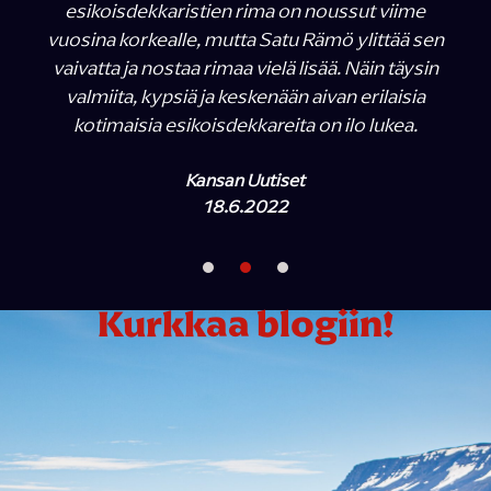
esikoisdekkaristien rima on noussut viime
vuosina korkealle, mutta Satu Rämö ylittää sen
vaivatta ja nostaa rimaa vielä lisää. Näin täysin
valmiita, kypsiä ja keskenään aivan erilaisia
kotimaisia esikoisdekkareita on ilo lukea.
Kansan Uutiset
18.6.2022
Kurkkaa blogiin!