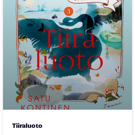
Tiiraluoto