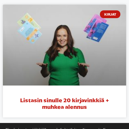
KIRJAT
Listasin sinulle 20 kirjavinkkiä +
muhkea alennus