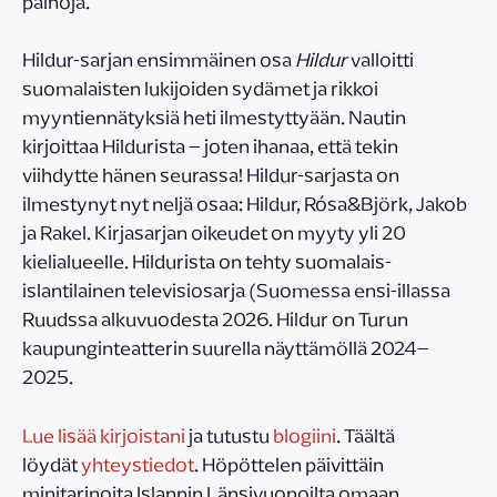
painoja.
Hildur-sarjan ensimmäinen osa
Hildur
valloitti
suomalaisten lukijoiden sydämet ja rikkoi
myyntiennätyksiä heti ilmestyttyään. Nautin
kirjoittaa Hildurista – joten ihanaa, että tekin
viihdytte hänen seurassa! Hildur-sarjasta on
ilmestynyt nyt neljä osaa: Hildur, Rósa&Björk, Jakob
ja Rakel. Kirjasarjan oikeudet on myyty yli 20
kielialueelle. Hildurista on tehty suomalais-
islantilainen televisiosarja (Suomessa ensi-illassa
Ruudssa alkuvuodesta 2026. Hildur on Turun
kaupunginteatterin suurella näyttämöllä 2024–
2025.
Lue lisää kirjoistani
ja tutustu
blogiini
. Täältä
löydät
yhteystiedot
. Höpöttelen päivittäin
minitarinoita Islannin Länsivuonoilta omaan