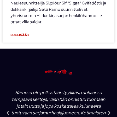
Neulesuunnittelija Sigríður Sif ”Sigga” Gylfadóttir ja
dekkarikirjailija Satu Rämö suunnittelivat
yhteistuumin Hildur-kirjasarjan henkilöhahmoille
omat villapaidat.
LUE LISÄÄ »
Rämö ei ole pelkästään tyylikäs, mukaansa
tempaava kertoja, vaan hän onnistuu tuomaan
jotain uutta ja jopa koskettavaa kuluneelta
tuntuvaan sarjamurhaajajuoneen. Kotimaisten