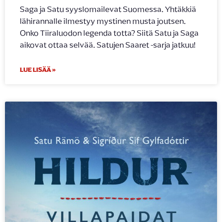
Saga ja Satu syyslomailevat Suomessa. Yhtäkkiä
lähirannalle ilmestyy mystinen musta joutsen.
Onko Tiiraluodon legenda totta? Siitä Satu ja Saga
aikovat ottaa selvää. Satujen Saaret -sarja jatkuu!
LUE LISÄÄ »