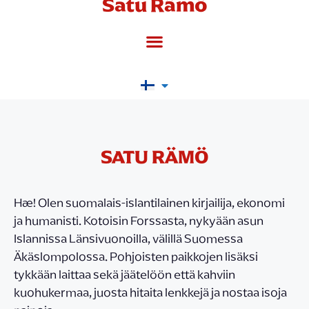
Satu Rämö
SATU RÄMÖ
Hæ! Olen suomalais-islantilainen kirjailija, ekonomi
ja humanisti. Kotoisin Forssasta, nykyään asun
Islannissa Länsivuonoilla, välillä Suomessa
Äkäslompolossa. Pohjoisten paikkojen lisäksi
tykkään laittaa sekä jäätelöön että kahviin
kuohukermaa, juosta hitaita lenkkejä ja nostaa isoja