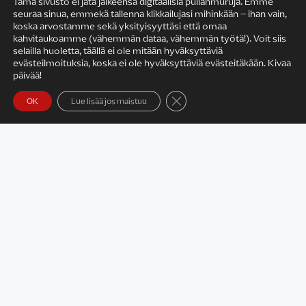
Tämä sivusto ei jätä jälkeensä digitaalisia pullanmuruja. Emme
seuraa sinua, emmekä tallenna klikkailujasi mihinkään – ihan vain,
KIRJAILIJAN TYÖ
koska arvostamme sekä yksityisyyttäsi että omaa
kahvitaukoamme (vähemmän dataa, vähemmän työtä!). Voit siis
selailla huoletta, täällä ei ole mitään hyväksyttäviä
evästeilmoituksia, koska ei ole hyväksyttäviä evästeitäkään. Kivaa
päivää!
Sulje evästebanneri
OK
Lue lisää jos maistuu
Satu Rämö – kirjailijavierailut
KIRJAT