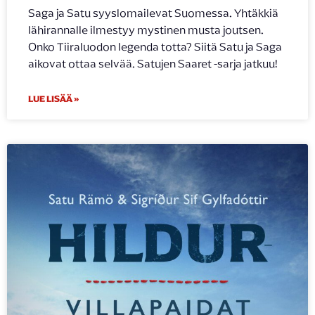
Saga ja Satu syyslomailevat Suomessa. Yhtäkkiä
lähirannalle ilmestyy mystinen musta joutsen.
Onko Tiiraluodon legenda totta? Siitä Satu ja Saga
aikovat ottaa selvää. Satujen Saaret -sarja jatkuu!
LUE LISÄÄ »