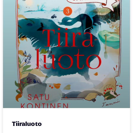
Tiiraluoto