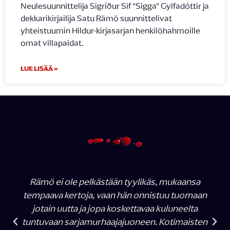
Neulesuunnittelija Sigríður Sif ”Sigga” Gylfadóttir ja
dekkarikirjailija Satu Rämö suunnittelivat
yhteistuumin Hildur-kirjasarjan henkilöhahmoille
omat villapaidat.
LUE LISÄÄ »
Rämö ei ole pelkästään tyylikäs, mukaansa
tempaava kertoja, vaan hän onnistuu tuomaan
jotain uutta ja jopa koskettavaa kuluneelta
tuntuvaan sarjamurhaajajuoneen. Kotimaisten