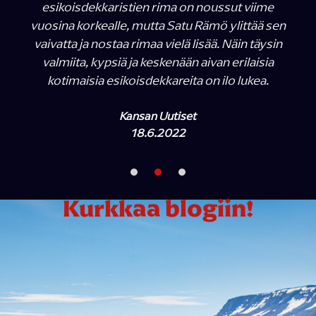
esikoisdekkaristien rima on noussut viime
vuosina korkealle, mutta Satu Rämö ylittää sen
vaivatta ja nostaa rimaa vielä lisää. Näin täysin
valmiita, kypsiä ja keskenään aivan erilaisia
kotimaisia esikoisdekkareita on ilo lukea.
Kansan Uutiset
18.6.2022
Kurkkaa blogiin!