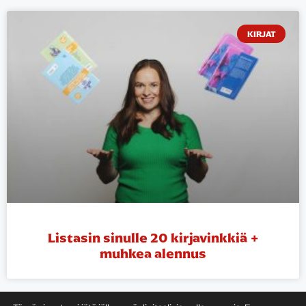
KIRJAT
Listasin sinulle 20 kirjavinkkiä +
muhkea alennus