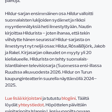
painoja.
Hildur-sarjan ensimmäinen osa
Hildur
valloitti
suomalaisten lukijoiden sydämet ja rikkoi
myyntiennätyksiä heti ilmestyttyään. Nautin
kirjoittaa Hildurista – joten ihanaa, että tekin
viihdytte hänen seurassa! Hildur-sarjasta on
ilmestynyt nyt neljä osaa: Hildur, Rósa&Björk, Jakob
ja Rakel. Kirjasarjan oikeudet on myyty yli 20
kielialueelle. Hildurista on tehty suomalais-
islantilainen televisiosarja (Suomessa ensi-illassa
Ruudssa alkuvuodesta 2026. Hildur on Turun
kaupunginteatterin suurella näyttämöllä 2024–
2025.
Lue lisää kirjoistani
ja tutustu
blogiini
. Täältä
löydät
yhteystiedot
. Höpöttelen päivittäin
minitarinoita Islannin Länsivuonoilta omaan