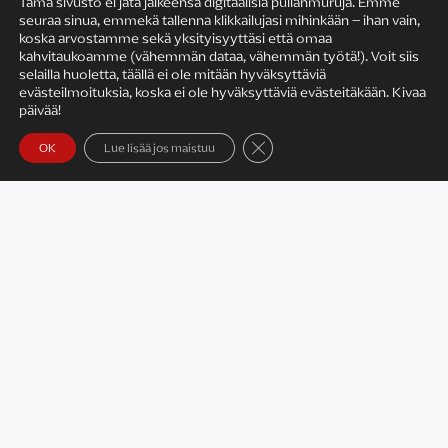
Tämä sivusto ei jätä jälkeensä digitaalisia pullanmuruja. Emme
seuraa sinua, emmekä tallenna klikkailujasi mihinkään – ihan vain,
KIRJAILIJAN TYÖ
koska arvostamme sekä yksityisyyttäsi että omaa
kahvitaukoamme (vähemmän dataa, vähemmän työtä!). Voit siis
selailla huoletta, täällä ei ole mitään hyväksyttäviä
evästeilmoituksia, koska ei ole hyväksyttäviä evästeitäkään. Kivaa
päivää!
Sulje evästebanneri
OK
Lue lisää jos maistuu
Satu Rämö – kirjailijavierailut
KIRJAT