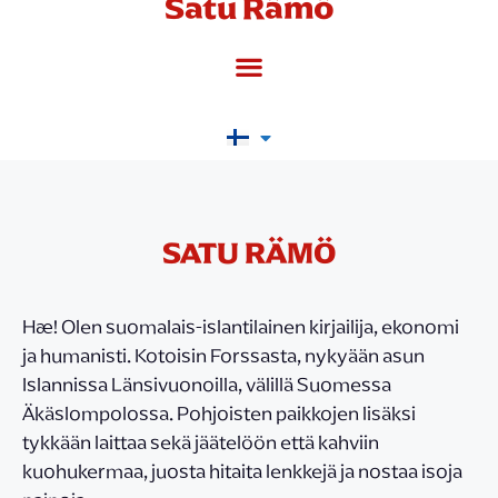
Satu Rämö
SATU RÄMÖ
Hæ! Olen suomalais-islantilainen kirjailija, ekonomi
ja humanisti. Kotoisin Forssasta, nykyään asun
Islannissa Länsivuonoilla, välillä Suomessa
Äkäslompolossa. Pohjoisten paikkojen lisäksi
tykkään laittaa sekä jäätelöön että kahviin
kuohukermaa, juosta hitaita lenkkejä ja nostaa isoja