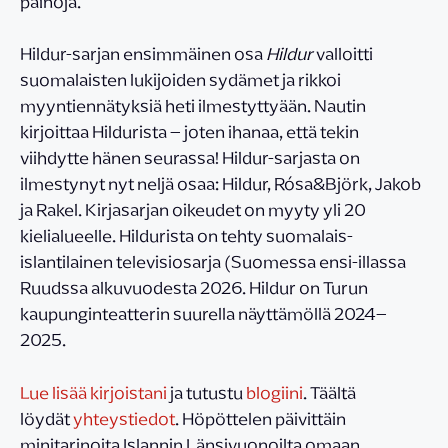
painoja.
Hildur-sarjan ensimmäinen osa
Hildur
valloitti
suomalaisten lukijoiden sydämet ja rikkoi
myyntiennätyksiä heti ilmestyttyään. Nautin
kirjoittaa Hildurista – joten ihanaa, että tekin
viihdytte hänen seurassa! Hildur-sarjasta on
ilmestynyt nyt neljä osaa: Hildur, Rósa&Björk, Jakob
ja Rakel. Kirjasarjan oikeudet on myyty yli 20
kielialueelle. Hildurista on tehty suomalais-
islantilainen televisiosarja (Suomessa ensi-illassa
Ruudssa alkuvuodesta 2026. Hildur on Turun
kaupunginteatterin suurella näyttämöllä 2024–
2025.
Lue lisää kirjoistani
ja tutustu
blogiini
. Täältä
löydät
yhteystiedot
. Höpöttelen päivittäin
minitarinoita Islannin Länsivuonoilta omaan