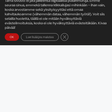
Tämä sivusto ei jätä jälkeensä digitaalisia pullanmuruja. Emme
seuraa sinua, emmekä tallenna klikkailujasi mihinkään – ihan vain,
KIRJAILIJAN TYÖ
koska arvostamme sekä yksityisyyttäsi että omaa
kahvitaukoamme (vähemmän dataa, vähemmän työtä!). Voit siis
selailla huoletta, täällä ei ole mitään hyväksyttäviä
evästeilmoituksia, koska ei ole hyväksyttäviä evästeitäkään. Kivaa
päivää!
Sulje evästebanneri
OK
Lue lisää jos maistuu
Satu Rämö – kirjailijavierailut
KIRJAT