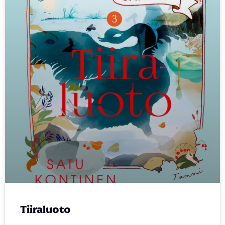
Tiiraluoto