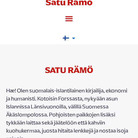
Satu Rämö
SATU RÄMÖ
Hæ! Olen suomalais-islantilainen kirjailija, ekonomi
ja humanisti. Kotoisin Forssasta, nykyään asun
Islannissa Länsivuonoilla, välillä Suomessa
Äkäslompolossa. Pohjoisten paikkojen lisäksi
tykkään laittaa sekä jäätelöön että kahviin
kuohukermaa, juosta hitaita lenkkejä ja nostaa isoja