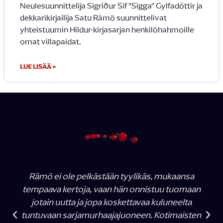
Neulesuunnittelija Sigríður Sif ”Sigga” Gylfadóttir ja
dekkarikirjailija Satu Rämö suunnittelivat
yhteistuumin Hildur-kirjasarjan henkilöhahmoille
omat villapaidat.
LUE LISÄÄ »
Rämö ei ole pelkästään tyylikäs, mukaansa
tempaava kertoja, vaan hän onnistuu tuomaan
jotain uutta ja jopa koskettavaa kuluneelta
tuntuvaan sarjamurhaajajuoneen. Kotimaisten