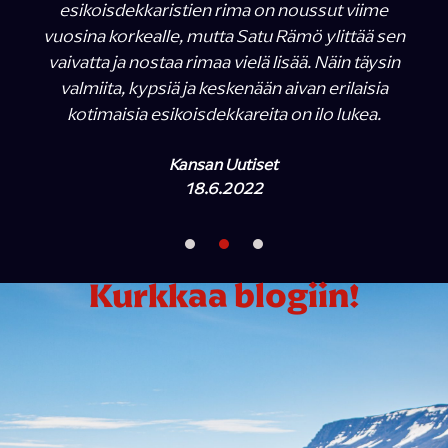
esikoisdekkaristien rima on noussut viime
vuosina korkealle, mutta Satu Rämö ylittää sen
vaivatta ja nostaa rimaa vielä lisää. Näin täysin
valmiita, kypsiä ja keskenään aivan erilaisia
kotimaisia esikoisdekkareita on ilo lukea.
Kansan Uutiset
18.6.2022
Kurkkaa blogiin!