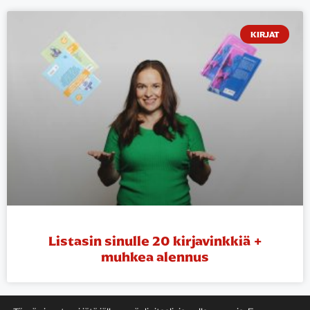
KIRJAT
Listasin sinulle 20 kirjavinkkiä +
muhkea alennus