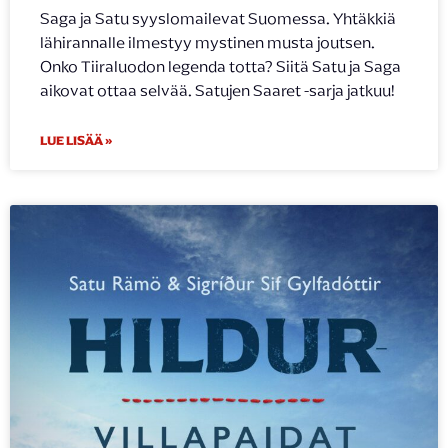
Saga ja Satu syyslomailevat Suomessa. Yhtäkkiä
lähirannalle ilmestyy mystinen musta joutsen.
Onko Tiiraluodon legenda totta? Siitä Satu ja Saga
aikovat ottaa selvää. Satujen Saaret -sarja jatkuu!
LUE LISÄÄ »