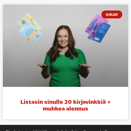
KIRJAT
Listasin sinulle 20 kirjavinkkiä +
muhkea alennus