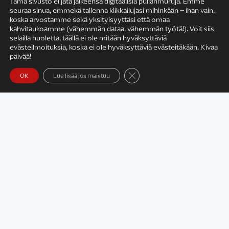
Tämä sivusto ei jätä jälkeensä digitaalisia pullanmuruja. Emme
seuraa sinua, emmekä tallenna klikkailujasi mihinkään – ihan vain,
KIRJAILIJAN TYÖ
koska arvostamme sekä yksityisyyttäsi että omaa
kahvitaukoamme (vähemmän dataa, vähemmän työtä!). Voit siis
selailla huoletta, täällä ei ole mitään hyväksyttäviä
evästeilmoituksia, koska ei ole hyväksyttäviä evästeitäkään. Kivaa
päivää!
Sulje evästebanneri
OK
Lue lisää jos maistuu
Satu Rämö – kirjailijavierailut
KIRJAT