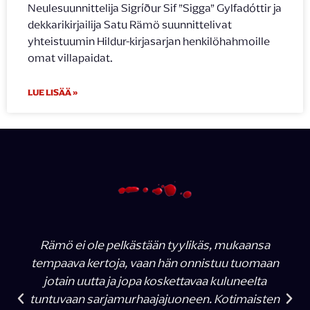
Neulesuunnittelija Sigríður Sif ”Sigga” Gylfadóttir ja
dekkarikirjailija Satu Rämö suunnittelivat
yhteistuumin Hildur-kirjasarjan henkilöhahmoille
omat villapaidat.
LUE LISÄÄ »
Rämö ei ole pelkästään tyylikäs, mukaansa
tempaava kertoja, vaan hän onnistuu tuomaan
jotain uutta ja jopa koskettavaa kuluneelta
tuntuvaan sarjamurhaajajuoneen. Kotimaisten