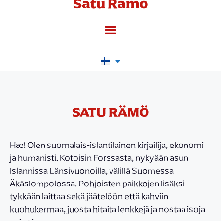
Satu Rämö
SATU RÄMÖ
Hæ! Olen suomalais-islantilainen kirjailija, ekonomi
ja humanisti. Kotoisin Forssasta, nykyään asun
Islannissa Länsivuonoilla, välillä Suomessa
Äkäslompolossa. Pohjoisten paikkojen lisäksi
tykkään laittaa sekä jäätelöön että kahviin
kuohukermaa, juosta hitaita lenkkejä ja nostaa isoja