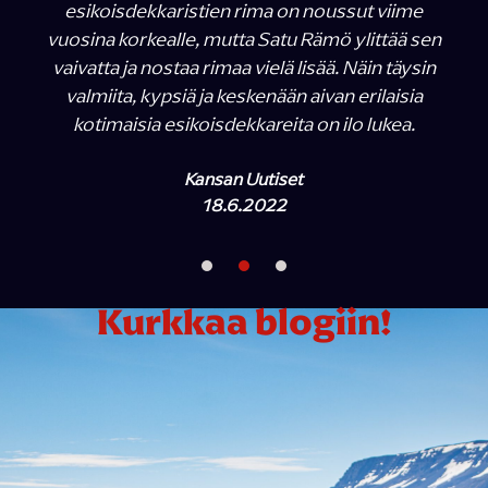
esikoisdekkaristien rima on noussut viime
vuosina korkealle, mutta Satu Rämö ylittää sen
vaivatta ja nostaa rimaa vielä lisää. Näin täysin
valmiita, kypsiä ja keskenään aivan erilaisia
kotimaisia esikoisdekkareita on ilo lukea.
Kansan Uutiset
18.6.2022
Kurkkaa blogiin!