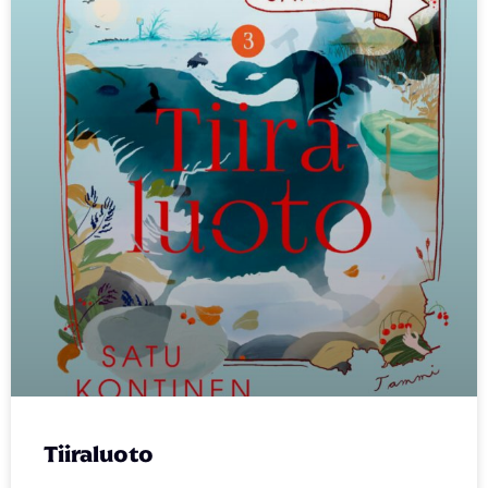
Tiiraluoto