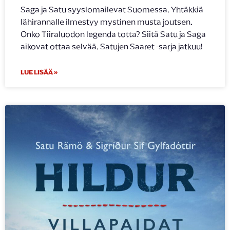
Saga ja Satu syyslomailevat Suomessa. Yhtäkkiä
lähirannalle ilmestyy mystinen musta joutsen.
Onko Tiiraluodon legenda totta? Siitä Satu ja Saga
aikovat ottaa selvää. Satujen Saaret -sarja jatkuu!
LUE LISÄÄ »