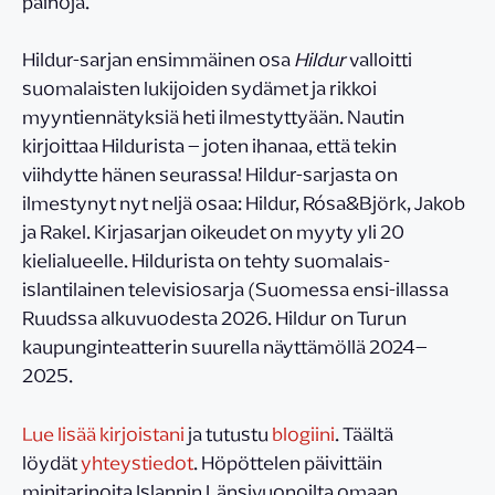
painoja.
Hildur-sarjan ensimmäinen osa
Hildur
valloitti
suomalaisten lukijoiden sydämet ja rikkoi
myyntiennätyksiä heti ilmestyttyään. Nautin
kirjoittaa Hildurista – joten ihanaa, että tekin
viihdytte hänen seurassa! Hildur-sarjasta on
ilmestynyt nyt neljä osaa: Hildur, Rósa&Björk, Jakob
ja Rakel. Kirjasarjan oikeudet on myyty yli 20
kielialueelle. Hildurista on tehty suomalais-
islantilainen televisiosarja (Suomessa ensi-illassa
Ruudssa alkuvuodesta 2026. Hildur on Turun
kaupunginteatterin suurella näyttämöllä 2024–
2025.
Lue lisää kirjoistani
ja tutustu
blogiini
. Täältä
löydät
yhteystiedot
. Höpöttelen päivittäin
minitarinoita Islannin Länsivuonoilta omaan