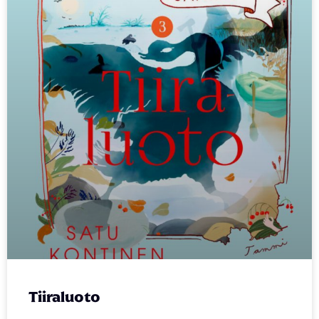
Tiiraluoto