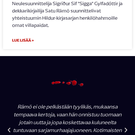
Neulesuunnittelija Sigríður Sif ”Sigga” Gylfadóttir ja
dekkarikirjailija Satu Rämö suunnittelivat
yhteistuumin Hildur-kirjasarjan henkilöhahmoille
omat villapaidat.
LUE LISÄÄ »
Rämö ei ole pelkästään tyylikäs, mukaansa
tempaava kertoja, vaan hän onnistuu tuomaan
jotain uutta ja jopa koskettavaa kuluneelta
tuntuvaan sarjamurhaajajuoneen. Kotimaisten