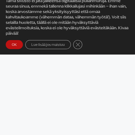
Tämä sivusto ei jätä jälkeensä digitaalisia pullanmuruja. Emme
seuraa sinua, emmekä tallenna klikkailujasi mihinkään – ihan vain,
KIRJAILIJAN TYÖ
koska arvostamme sekä yksityisyyttäsi että omaa
kahvitaukoamme (vähemmän dataa, vähemmän työtä!). Voit siis
selailla huoletta, täällä ei ole mitään hyväksyttäviä
evästeilmoituksia, koska ei ole hyväksyttäviä evästeitäkään. Kivaa
päivää!
Sulje evästebanneri
OK
Lue lisää jos maistuu
Satu Rämö – kirjailijavierailut
KIRJAT