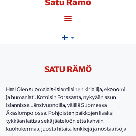
Satu Rämö
SATU RÄMÖ
Hæ! Olen suomalais-islantilainen kirjailija, ekonomi
ja humanisti. Kotoisin Forssasta, nykyään asun
Islannissa Länsivuonoilla, välillä Suomessa
Äkäslompolossa. Pohjoisten paikkojen lisäksi
tykkään laittaa sekä jäätelöön että kahviin
kuohukermaa, juosta hitaita lenkkejä ja nostaa isoja