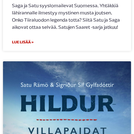
Saga ja Satu syyslomailevat Suomessa. Yhtäkkiä
lähirannalle ilmestyy mystinen musta joutsen.
Onko Tiiraluodon legenda totta? Siitä Satu ja Saga
aikovat ottaa selvää. Satujen Saaret -sarja jatkuu!
LUE LISÄÄ »