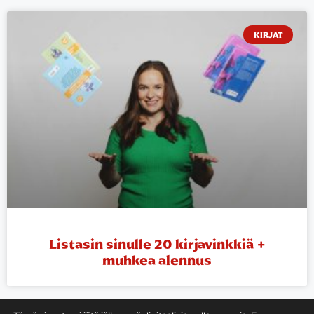
KIRJAT
Listasin sinulle 20 kirjavinkkiä +
muhkea alennus