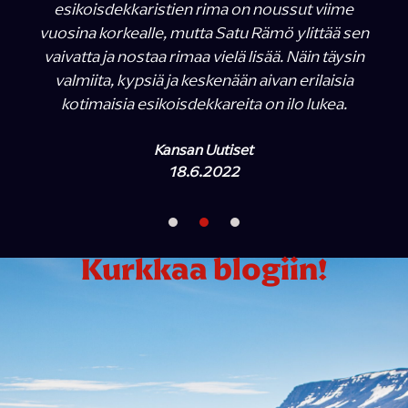
esikoisdekkaristien rima on noussut viime
vuosina korkealle, mutta Satu Rämö ylittää sen
vaivatta ja nostaa rimaa vielä lisää. Näin täysin
valmiita, kypsiä ja keskenään aivan erilaisia
kotimaisia esikoisdekkareita on ilo lukea.
Kansan Uutiset
18.6.2022
Kurkkaa blogiin!