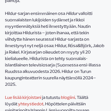
painoja.
Hildur-sarjan ensimmäinen osa
Hildur
valloitti
suomalaisten lukijoiden sydämet ja rikkoi
myyntiennätyksiä heti ilmestyttyään. Nautin
kirjoittaa Hildurista – joten ihanaa, että tekin
viihdytte hänen seurassa! Hildur-sarjasta on
ilmestynyt nyt neljä osaa: Hildur, Rósa&Björk, Jakob
ja Rakel. Kirjasarjan oikeudet on myyty yli 20
kielialueelle. Hildurista on tehty suomalais-
islantilainen televisiosarja (Suomessa ensi-illassa
Ruudssa alkuvuodesta 2026. Hildur on Turun
kaupunginteatterin suurella näyttämöllä 2024–
2025.
Lue lisää kirjoistani
ja tutustu
blogiini
. Täältä
löydät
yhteystiedot
. Höpöttelen päivittäin
minitarinoita Islannin Länsivuonoilta omaan