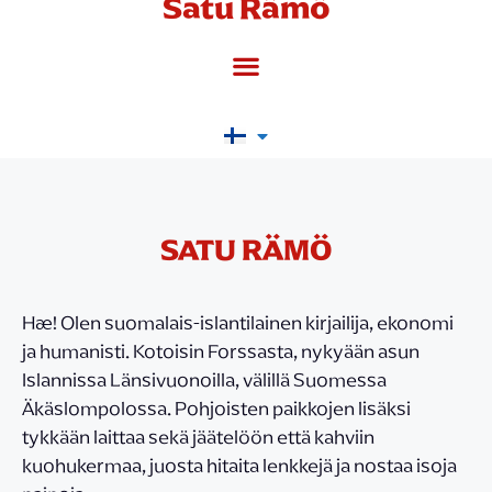
Satu Rämö
SATU RÄMÖ
Hæ! Olen suomalais-islantilainen kirjailija, ekonomi
ja humanisti. Kotoisin Forssasta, nykyään asun
Islannissa Länsivuonoilla, välillä Suomessa
Äkäslompolossa. Pohjoisten paikkojen lisäksi
tykkään laittaa sekä jäätelöön että kahviin
kuohukermaa, juosta hitaita lenkkejä ja nostaa isoja