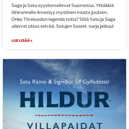
Saga ja Satu syyslomailevat Suomessa. Yhtäkkiä
lähirannalle ilmestyy mystinen musta joutsen.
Onko Tiiraluodon legenda totta? Siitä Satu ja Saga
aikovat ottaa selvää. Satujen Saaret -sarja jatkuu!
LUE LISÄÄ »