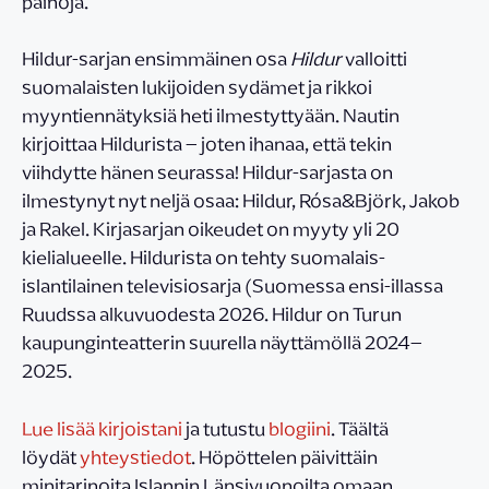
painoja.
Hildur-sarjan ensimmäinen osa
Hildur
valloitti
suomalaisten lukijoiden sydämet ja rikkoi
myyntiennätyksiä heti ilmestyttyään. Nautin
kirjoittaa Hildurista – joten ihanaa, että tekin
viihdytte hänen seurassa! Hildur-sarjasta on
ilmestynyt nyt neljä osaa: Hildur, Rósa&Björk, Jakob
ja Rakel. Kirjasarjan oikeudet on myyty yli 20
kielialueelle. Hildurista on tehty suomalais-
islantilainen televisiosarja (Suomessa ensi-illassa
Ruudssa alkuvuodesta 2026. Hildur on Turun
kaupunginteatterin suurella näyttämöllä 2024–
2025.
Lue lisää kirjoistani
ja tutustu
blogiini
. Täältä
löydät
yhteystiedot
. Höpöttelen päivittäin
minitarinoita Islannin Länsivuonoilta omaan