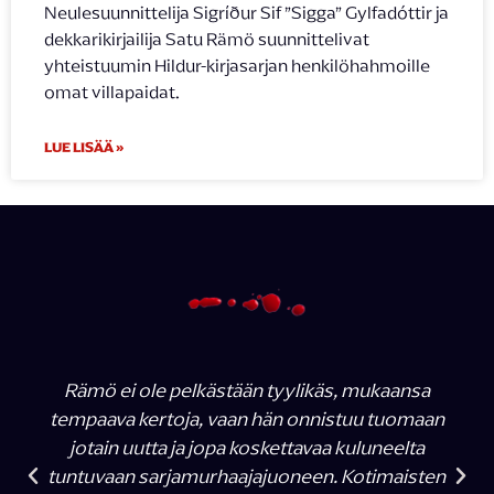
Neulesuunnittelija Sigríður Sif ”Sigga” Gylfadóttir ja
dekkarikirjailija Satu Rämö suunnittelivat
yhteistuumin Hildur-kirjasarjan henkilöhahmoille
omat villapaidat.
LUE LISÄÄ »
Rämö ei ole pelkästään tyylikäs, mukaansa
tempaava kertoja, vaan hän onnistuu tuomaan
jotain uutta ja jopa koskettavaa kuluneelta
tuntuvaan sarjamurhaajajuoneen. Kotimaisten