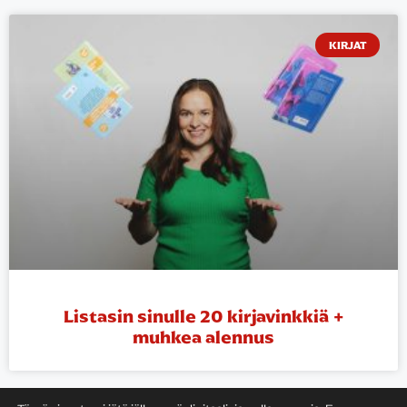
KIRJAT
Listasin sinulle 20 kirjavinkkiä +
muhkea alennus