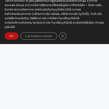
Tämä sivusto ei jätä jälkeensä digitaalisia pullanmuruja. Emme
seuraa sinua, emmekä tallenna klikkailujasi mihinkään – ihan vain,
KIRJAILIJAN TYÖ
koska arvostamme sekä yksityisyyttäsi että omaa
kahvitaukoamme (vähemmän dataa, vähemmän työtä!). Voit siis
selailla huoletta, täällä ei ole mitään hyväksyttäviä
evästeilmoituksia, koska ei ole hyväksyttäviä evästeitäkään. Kivaa
päivää!
Sulje evästebanneri
OK
Lue lisää jos maistuu
Satu Rämö – kirjailijavierailut
KIRJAT