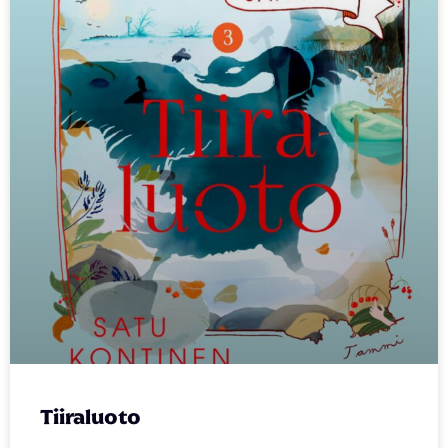
Tiiraluoto