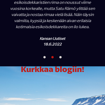
esikoisdekkaristien rima on noussut viime
vuosina korkealle, mutta Satu Rämö ylittää sen
vaivatta ja nostaa rimaa vielä lisää. Näin täysin
valmiita, kypsiä ja keskenään aivan erilaisia
kotimaisia esikoisdekkareita on ilo lukea.
Kansan Uutiset
18.6.2022
Kurkkaa blogiin!