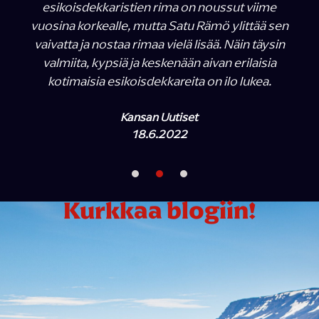
esikoisdekkaristien rima on noussut viime
vuosina korkealle, mutta Satu Rämö ylittää sen
vaivatta ja nostaa rimaa vielä lisää. Näin täysin
valmiita, kypsiä ja keskenään aivan erilaisia
kotimaisia esikoisdekkareita on ilo lukea.
Kansan Uutiset
18.6.2022
Kurkkaa blogiin!