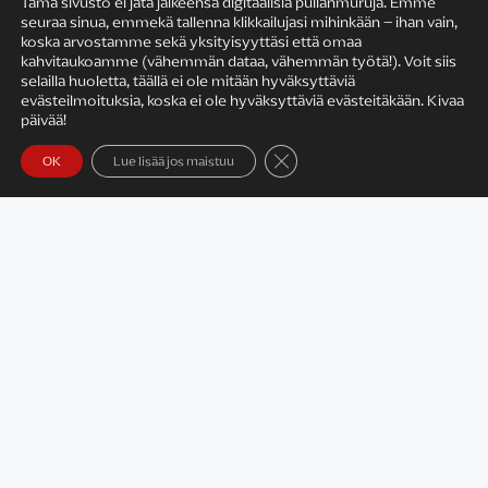
Tämä sivusto ei jätä jälkeensä digitaalisia pullanmuruja. Emme
seuraa sinua, emmekä tallenna klikkailujasi mihinkään – ihan vain,
KIRJAILIJAN TYÖ
koska arvostamme sekä yksityisyyttäsi että omaa
kahvitaukoamme (vähemmän dataa, vähemmän työtä!). Voit siis
selailla huoletta, täällä ei ole mitään hyväksyttäviä
evästeilmoituksia, koska ei ole hyväksyttäviä evästeitäkään. Kivaa
päivää!
Sulje evästebanneri
OK
Lue lisää jos maistuu
Satu Rämö – kirjailijavierailut
KIRJAT