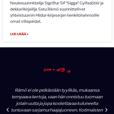
Neulesuunnittelija Sigríður Sif ”Sigga” Gylfadóttir ja
dekkarikirjailija Satu Rämö suunnittelivat
yhteistuumin Hildur-kirjasarjan henkilöhahmoille
omat villapaidat.
LUE LISÄÄ »
Rämö ei ole pelkästään tyylikäs, mukaansa
tempaava kertoja, vaan hän onnistuu tuomaan
jotain uutta ja jopa koskettavaa kuluneelta
tuntuvaan sarjamurhaajajuoneen. Kotimaisten