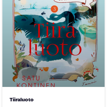
Tiiraluoto