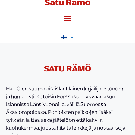
Satu Rämö
SATU RÄMÖ
Hæ! Olen suomalais-islantilainen kirjailija, ekonomi
ja humanisti. Kotoisin Forssasta, nykyään asun
Islannissa Länsivuonoilla, välillä Suomessa
Äkäslompolossa. Pohjoisten paikkojen lisäksi
tykkään laittaa sekä jäätelöön että kahviin
kuohukermaa, juosta hitaita lenkkejä ja nostaa isoja