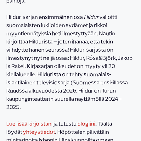
painoja.
Hildur-sarjan ensimmäinen osa
Hildur
valloitti
suomalaisten lukijoiden sydämet ja rikkoi
myyntiennätyksiä heti ilmestyttyään. Nautin
kirjoittaa Hildurista – joten ihanaa, että tekin
viihdytte hänen seurassa! Hildur-sarjasta on
ilmestynyt nyt neljä osaa: Hildur, Rósa&Björk, Jakob
ja Rakel. Kirjasarjan oikeudet on myyty yli 20
kielialueelle. Hildurista on tehty suomalais-
islantilainen televisiosarja (Suomessa ensi-illassa
Ruudssa alkuvuodesta 2026. Hildur on Turun
kaupunginteatterin suurella näyttämöllä 2024–
2025.
Lue lisää kirjoistani
ja tutustu
blogiini
. Täältä
löydät
yhteystiedot
. Höpöttelen päivittäin
minitarinoita Islannin Länsivuonoilta omaan