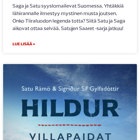
Saga ja Satu syyslomailevat Suomessa. Yhtäkkiä
lähirannalle ilmestyy mystinen musta joutsen.
Onko Tiiraluodon legenda totta? Siitä Satu ja Saga
aikovat ottaa selvää. Satujen Saaret -sarja jatkuu!
LUE LISÄÄ »