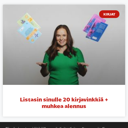
KIRJAT
Listasin sinulle 20 kirjavinkkiä +
muhkea alennus