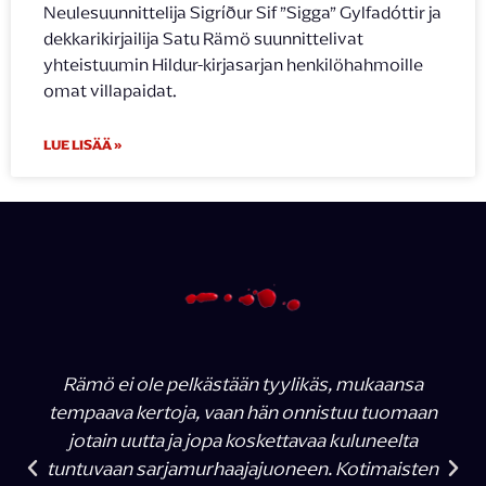
Neulesuunnittelija Sigríður Sif ”Sigga” Gylfadóttir ja
dekkarikirjailija Satu Rämö suunnittelivat
yhteistuumin Hildur-kirjasarjan henkilöhahmoille
omat villapaidat.
LUE LISÄÄ »
Rämö ei ole pelkästään tyylikäs, mukaansa
tempaava kertoja, vaan hän onnistuu tuomaan
jotain uutta ja jopa koskettavaa kuluneelta
tuntuvaan sarjamurhaajajuoneen. Kotimaisten