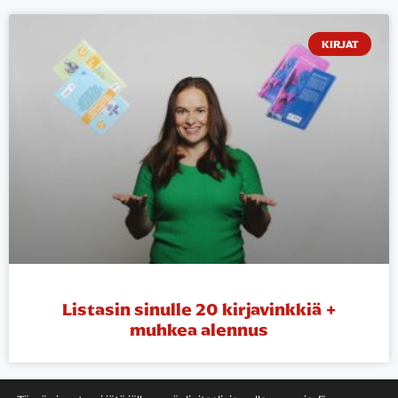
KIRJAT
Listasin sinulle 20 kirjavinkkiä +
muhkea alennus