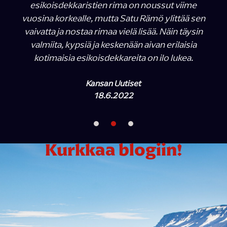
esikoisdekkaristien rima on noussut viime
vuosina korkealle, mutta Satu Rämö ylittää sen
vaivatta ja nostaa rimaa vielä lisää. Näin täysin
valmiita, kypsiä ja keskenään aivan erilaisia
kotimaisia esikoisdekkareita on ilo lukea.
Kansan Uutiset
18.6.2022
Kurkkaa blogiin!