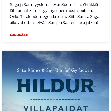
Saga ja Satu syyslomailevat Suomessa. Yhtäkkiä
lähirannalle ilmestyy mystinen musta joutsen.
Onko Tiiraluodon legenda totta? Siitä Satu ja Saga
aikovat ottaa selvää. Satujen Saaret -sarja jatkuu!
LUE LISÄÄ »