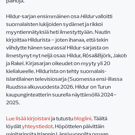
painoja.
Hildur-sarjan ensimmäinen osa
Hildur
valloitti
suomalaisten lukijoiden sydämet ja rikkoi
myyntiennätyksiä heti ilmestyttyään. Nautin
kirjoittaa Hildurista – joten ihanaa, että tekin
viihdytte hänen seurassa! Hildur-sarjasta on
ilmestynyt nyt neljä osaa: Hildur, Rósa&Björk, Jakob
ja Rakel. Kirjasarjan oikeudet on myyty yli 20
kielialueelle. Hildurista on tehty suomalais-
islantilainen televisiosarja (Suomessa ensi-illassa
Ruudssa alkuvuodesta 2026. Hildur on Turun
kaupunginteatterin suurella näyttämöllä 2024–
2025.
Lue lisää kirjoistani
ja tutustu
blogiini
. Täältä
löydät
yhteystiedot
. Höpöttelen päivittäin
minitarinoita Islannin Länsivuonoilta omaan