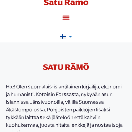
Satu Rämö
SATU RÄMÖ
Hæ! Olen suomalais-islantilainen kirjailija, ekonomi
ja humanisti. Kotoisin Forssasta, nykyään asun
Islannissa Länsivuonoilla, välillä Suomessa
Äkäslompolossa. Pohjoisten paikkojen lisäksi
tykkään laittaa sekä jäätelöön että kahviin
kuohukermaa, juosta hitaita lenkkejä ja nostaa isoja