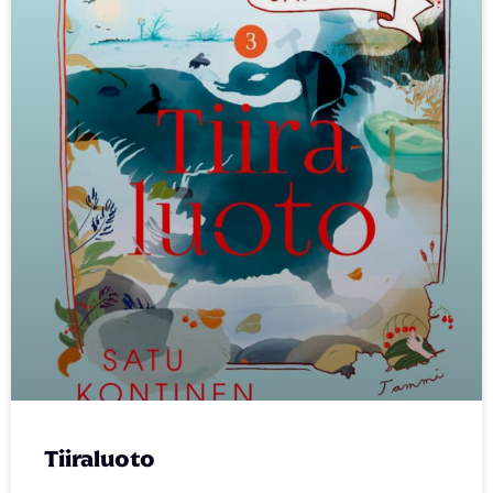
Tiiraluoto