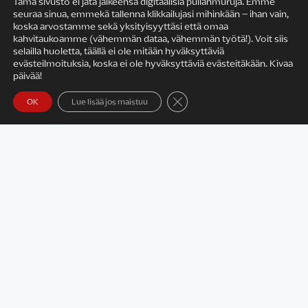
Tämä sivusto ei jätä jälkeensä digitaalisia pullanmuruja. Emme
seuraa sinua, emmekä tallenna klikkailujasi mihinkään – ihan vain,
KIRJAILIJAN TYÖ
koska arvostamme sekä yksityisyyttäsi että omaa
kahvitaukoamme (vähemmän dataa, vähemmän työtä!). Voit siis
selailla huoletta, täällä ei ole mitään hyväksyttäviä
evästeilmoituksia, koska ei ole hyväksyttäviä evästeitäkään. Kivaa
päivää!
Sulje evästebanneri
OK
Lue lisää jos maistuu
Satu Rämö – kirjailijavierailut
KIRJAT