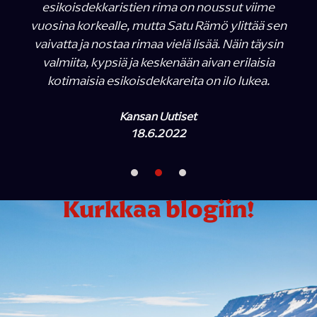
esikoisdekkaristien rima on noussut viime
vuosina korkealle, mutta Satu Rämö ylittää sen
vaivatta ja nostaa rimaa vielä lisää. Näin täysin
valmiita, kypsiä ja keskenään aivan erilaisia
kotimaisia esikoisdekkareita on ilo lukea.
Kansan Uutiset
18.6.2022
Kurkkaa blogiin!