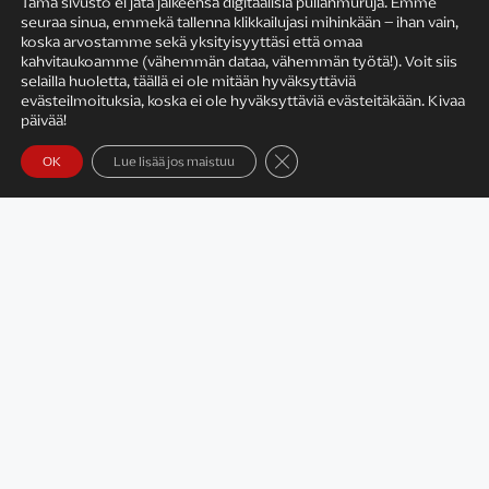
Tämä sivusto ei jätä jälkeensä digitaalisia pullanmuruja. Emme
seuraa sinua, emmekä tallenna klikkailujasi mihinkään – ihan vain,
KIRJAILIJAN TYÖ
koska arvostamme sekä yksityisyyttäsi että omaa
kahvitaukoamme (vähemmän dataa, vähemmän työtä!). Voit siis
selailla huoletta, täällä ei ole mitään hyväksyttäviä
evästeilmoituksia, koska ei ole hyväksyttäviä evästeitäkään. Kivaa
päivää!
Sulje evästebanneri
OK
Lue lisää jos maistuu
Satu Rämö – kirjailijavierailut
KIRJAT