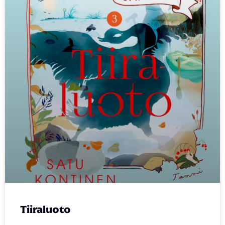
Tiiraluoto