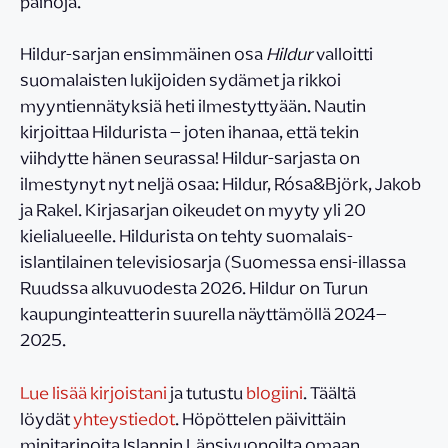
painoja.
Hildur-sarjan ensimmäinen osa
Hildur
valloitti
suomalaisten lukijoiden sydämet ja rikkoi
myyntiennätyksiä heti ilmestyttyään. Nautin
kirjoittaa Hildurista – joten ihanaa, että tekin
viihdytte hänen seurassa! Hildur-sarjasta on
ilmestynyt nyt neljä osaa: Hildur, Rósa&Björk, Jakob
ja Rakel. Kirjasarjan oikeudet on myyty yli 20
kielialueelle. Hildurista on tehty suomalais-
islantilainen televisiosarja (Suomessa ensi-illassa
Ruudssa alkuvuodesta 2026. Hildur on Turun
kaupunginteatterin suurella näyttämöllä 2024–
2025.
Lue lisää kirjoistani
ja tutustu
blogiini
. Täältä
löydät
yhteystiedot
. Höpöttelen päivittäin
minitarinoita Islannin Länsivuonoilta omaan