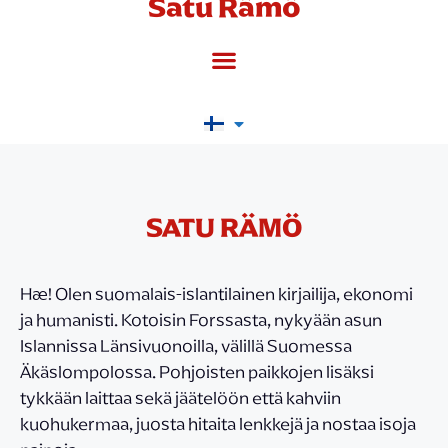
Satu Rämö
SATU RÄMÖ
Hæ! Olen suomalais-islantilainen kirjailija, ekonomi
ja humanisti. Kotoisin Forssasta, nykyään asun
Islannissa Länsivuonoilla, välillä Suomessa
Äkäslompolossa. Pohjoisten paikkojen lisäksi
tykkään laittaa sekä jäätelöön että kahviin
kuohukermaa, juosta hitaita lenkkejä ja nostaa isoja