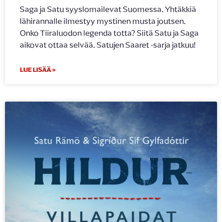
Saga ja Satu syyslomailevat Suomessa. Yhtäkkiä
lähirannalle ilmestyy mystinen musta joutsen.
Onko Tiiraluodon legenda totta? Siitä Satu ja Saga
aikovat ottaa selvää. Satujen Saaret -sarja jatkuu!
LUE LISÄÄ »