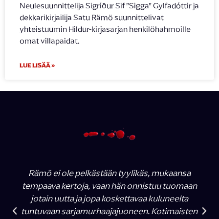
Neulesuunnittelija Sigríður Sif ”Sigga” Gylfadóttir ja
dekkarikirjailija Satu Rämö suunnittelivat
yhteistuumin Hildur-kirjasarjan henkilöhahmoille
omat villapaidat.
LUE LISÄÄ »
Rämö ei ole pelkästään tyylikäs, mukaansa
tempaava kertoja, vaan hän onnistuu tuomaan
jotain uutta ja jopa koskettavaa kuluneelta
tuntuvaan sarjamurhaajajuoneen. Kotimaisten