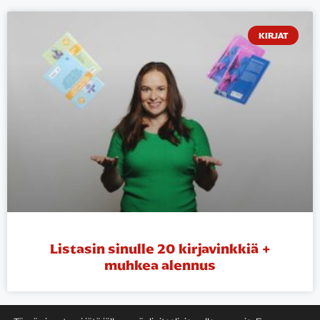
KIRJAT
Listasin sinulle 20 kirjavinkkiä +
muhkea alennus