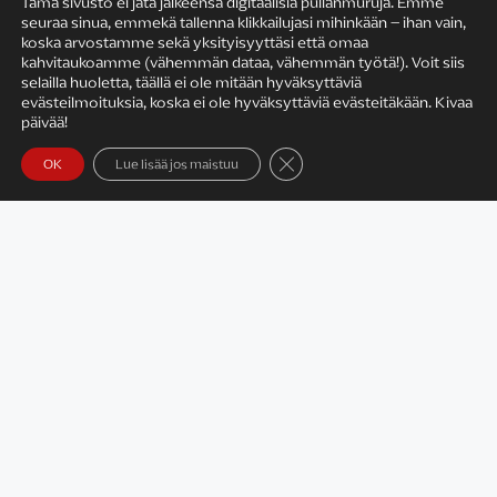
Tämä sivusto ei jätä jälkeensä digitaalisia pullanmuruja. Emme
seuraa sinua, emmekä tallenna klikkailujasi mihinkään – ihan vain,
KIRJAILIJAN TYÖ
koska arvostamme sekä yksityisyyttäsi että omaa
kahvitaukoamme (vähemmän dataa, vähemmän työtä!). Voit siis
selailla huoletta, täällä ei ole mitään hyväksyttäviä
evästeilmoituksia, koska ei ole hyväksyttäviä evästeitäkään. Kivaa
päivää!
Sulje evästebanneri
OK
Lue lisää jos maistuu
Satu Rämö – kirjailijavierailut
KIRJAT