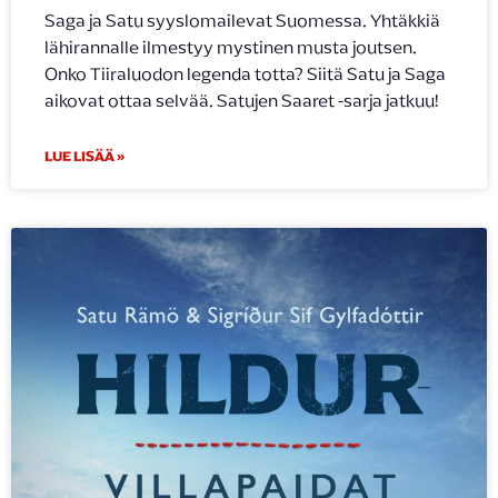
Saga ja Satu syyslomailevat Suomessa. Yhtäkkiä
lähirannalle ilmestyy mystinen musta joutsen.
Onko Tiiraluodon legenda totta? Siitä Satu ja Saga
aikovat ottaa selvää. Satujen Saaret -sarja jatkuu!
LUE LISÄÄ »