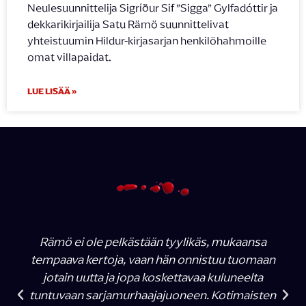
Neulesuunnittelija Sigríður Sif ”Sigga” Gylfadóttir ja
dekkarikirjailija Satu Rämö suunnittelivat
yhteistuumin Hildur-kirjasarjan henkilöhahmoille
omat villapaidat.
LUE LISÄÄ »
Rämö ei ole pelkästään tyylikäs, mukaansa
tempaava kertoja, vaan hän onnistuu tuomaan
jotain uutta ja jopa koskettavaa kuluneelta
tuntuvaan sarjamurhaajajuoneen. Kotimaisten