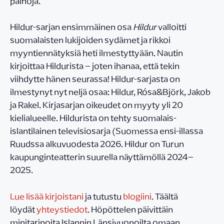
painoja.
Hildur-sarjan ensimmäinen osa
Hildur
valloitti
suomalaisten lukijoiden sydämet ja rikkoi
myyntiennätyksiä heti ilmestyttyään. Nautin
kirjoittaa Hildurista – joten ihanaa, että tekin
viihdytte hänen seurassa! Hildur-sarjasta on
ilmestynyt nyt neljä osaa: Hildur, Rósa&Björk, Jakob
ja Rakel. Kirjasarjan oikeudet on myyty yli 20
kielialueelle. Hildurista on tehty suomalais-
islantilainen televisiosarja (Suomessa ensi-illassa
Ruudssa alkuvuodesta 2026. Hildur on Turun
kaupunginteatterin suurella näyttämöllä 2024–
2025.
Lue lisää kirjoistani
ja tutustu
blogiini
. Täältä
löydät
yhteystiedot
. Höpöttelen päivittäin
minitarinoita Islannin Länsivuonoilta omaan