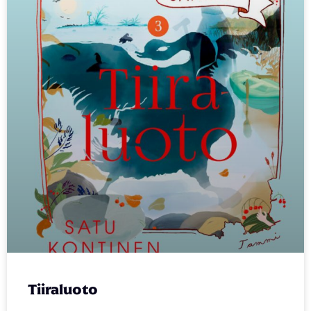
Tiiraluoto