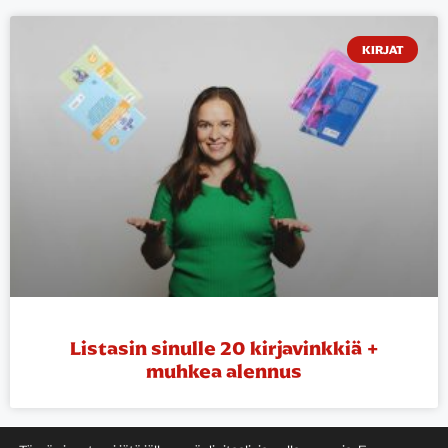
KIRJAT
Listasin sinulle 20 kirjavinkkiä +
muhkea alennus