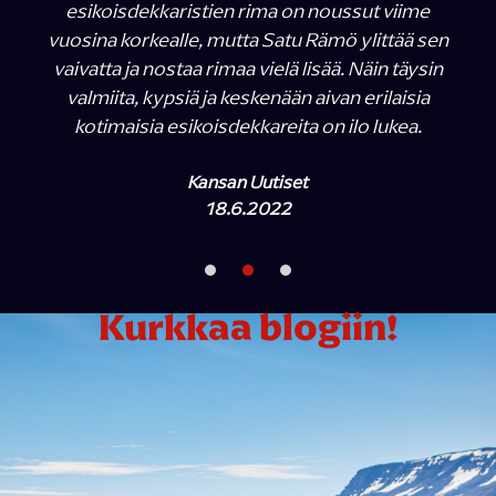
esikoisdekkaristien rima on noussut viime
vuosina korkealle, mutta Satu Rämö ylittää sen
vaivatta ja nostaa rimaa vielä lisää. Näin täysin
valmiita, kypsiä ja keskenään aivan erilaisia
kotimaisia esikoisdekkareita on ilo lukea.
Kansan Uutiset
18.6.2022
Kurkkaa blogiin!