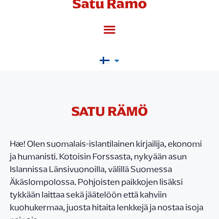
Satu Rämö
SATU RÄMÖ
Hæ! Olen suomalais-islantilainen kirjailija, ekonomi
ja humanisti. Kotoisin Forssasta, nykyään asun
Islannissa Länsivuonoilla, välillä Suomessa
Äkäslompolossa. Pohjoisten paikkojen lisäksi
tykkään laittaa sekä jäätelöön että kahviin
kuohukermaa, juosta hitaita lenkkejä ja nostaa isoja