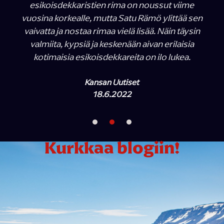
esikoisdekkaristien rima on noussut viime
vuosina korkealle, mutta Satu Rämö ylittää sen
vaivatta ja nostaa rimaa vielä lisää. Näin täysin
valmiita, kypsiä ja keskenään aivan erilaisia
kotimaisia esikoisdekkareita on ilo lukea.
Kansan Uutiset
18.6.2022
Kurkkaa blogiin!