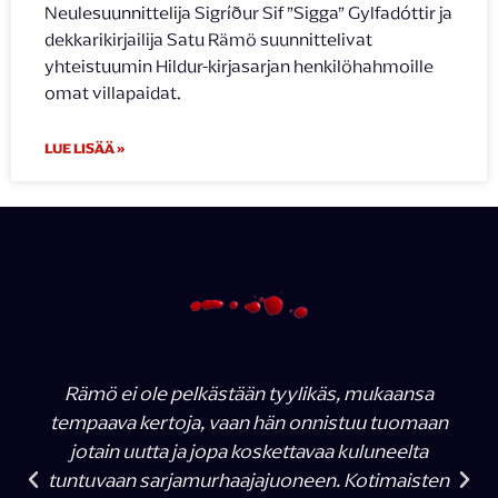
Neulesuunnittelija Sigríður Sif ”Sigga” Gylfadóttir ja
dekkarikirjailija Satu Rämö suunnittelivat
yhteistuumin Hildur-kirjasarjan henkilöhahmoille
omat villapaidat.
LUE LISÄÄ »
Rämö ei ole pelkästään tyylikäs, mukaansa
tempaava kertoja, vaan hän onnistuu tuomaan
jotain uutta ja jopa koskettavaa kuluneelta
tuntuvaan sarjamurhaajajuoneen. Kotimaisten