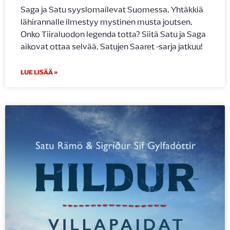
Saga ja Satu syyslomailevat Suomessa. Yhtäkkiä
lähirannalle ilmestyy mystinen musta joutsen.
Onko Tiiraluodon legenda totta? Siitä Satu ja Saga
aikovat ottaa selvää. Satujen Saaret -sarja jatkuu!
LUE LISÄÄ »