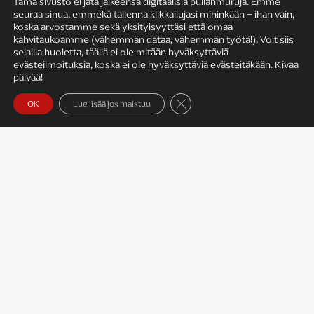
Tämä sivusto ei jätä jälkeensä digitaalisia pullanmuruja. Emme
seuraa sinua, emmekä tallenna klikkailujasi mihinkään – ihan vain,
KIRJAILIJAN TYÖ
koska arvostamme sekä yksityisyyttäsi että omaa
kahvitaukoamme (vähemmän dataa, vähemmän työtä!). Voit siis
selailla huoletta, täällä ei ole mitään hyväksyttäviä
evästeilmoituksia, koska ei ole hyväksyttäviä evästeitäkään. Kivaa
päivää!
Sulje evästebanneri
OK
Lue lisää jos maistuu
Satu Rämö – kirjailijavierailut
KIRJAT