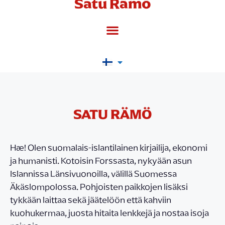
Satu Rämö
SATU RÄMÖ
Hæ! Olen suomalais-islantilainen kirjailija, ekonomi
ja humanisti. Kotoisin Forssasta, nykyään asun
Islannissa Länsivuonoilla, välillä Suomessa
Äkäslompolossa. Pohjoisten paikkojen lisäksi
tykkään laittaa sekä jäätelöön että kahviin
kuohukermaa, juosta hitaita lenkkejä ja nostaa isoja