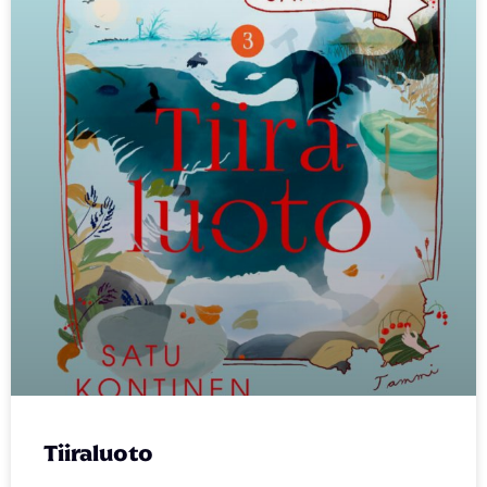
Tiiraluoto