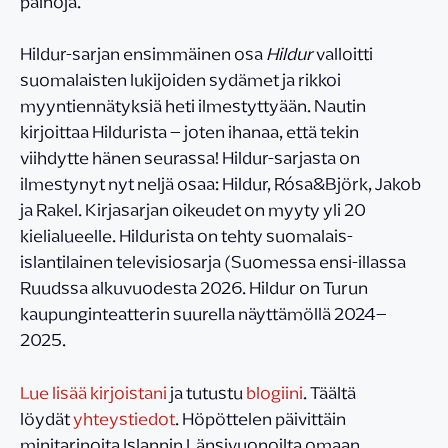
painoja.
Hildur-sarjan ensimmäinen osa
Hildur
valloitti
suomalaisten lukijoiden sydämet ja rikkoi
myyntiennätyksiä heti ilmestyttyään. Nautin
kirjoittaa Hildurista – joten ihanaa, että tekin
viihdytte hänen seurassa! Hildur-sarjasta on
ilmestynyt nyt neljä osaa: Hildur, Rósa&Björk, Jakob
ja Rakel. Kirjasarjan oikeudet on myyty yli 20
kielialueelle. Hildurista on tehty suomalais-
islantilainen televisiosarja (Suomessa ensi-illassa
Ruudssa alkuvuodesta 2026. Hildur on Turun
kaupunginteatterin suurella näyttämöllä 2024–
2025.
Lue lisää kirjoistani
ja tutustu
blogiini
. Täältä
löydät
yhteystiedot
. Höpöttelen päivittäin
minitarinoita Islannin Länsivuonoilta omaan