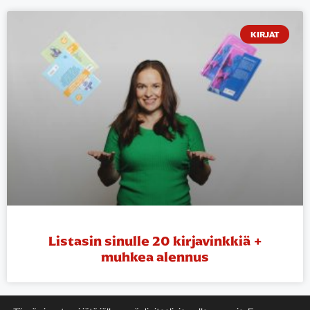
KIRJAT
Listasin sinulle 20 kirjavinkkiä +
muhkea alennus